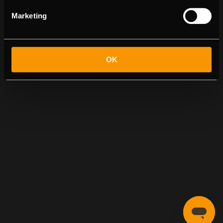
Marketing
OK