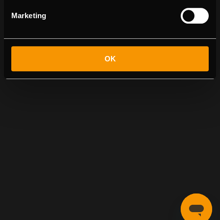
Marketing
OK