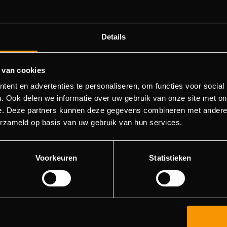
Details
 van cookies
ent en advertenties te personaliseren, om functies voor social
404 - Page Not Found
. Ook delen we informatie over uw gebruik van onze site met on
e. Deze partners kunnen deze gegevens combineren met andere i
ld not find the page you were about to go to. You can try to 
erzameld op basis van uw gebruik van hun services.
in the menu list, or return to the main page.
Voorkeuren
Statistieken
Go to main page