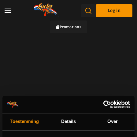
Log in
Promotions
Toestemming
Details
Over