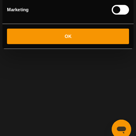
Marketing
OK