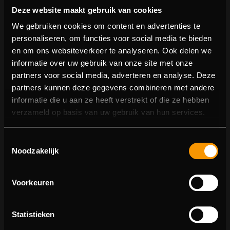
Deze website maakt gebruik van cookies
We gebruiken cookies om content en advertenties te
personaliseren, om functies voor social media te bieden
en om ons websiteverkeer te analyseren. Ook delen we
informatie over uw gebruik van onze site met onze
partners voor social media, adverteren en analyse. Deze
partners kunnen deze gegevens combineren met andere
informatie die u aan ze heeft verstrekt of die ze hebben
verzameld op basis van uw gebruik van hun services.
404 - Page Not Found
Toestemmingsselectie
Sorry! We could not find the page you were about to go
Noodzakelijk
to. You can try to find this page in the menu list, or
return to the main page.
Voorkeuren
Go to main page
Statistieken