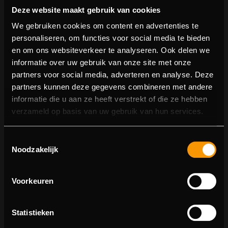
Deze website maakt gebruik van cookies
We gebruiken cookies om content en advertenties te
personaliseren, om functies voor social media te bieden
en om ons websiteverkeer te analyseren. Ook delen we
informatie over uw gebruik van onze site met onze
partners voor social media, adverteren en analyse. Deze
partners kunnen deze gegevens combineren met andere
informatie die u aan ze heeft verstrekt of die ze hebben
verzameld op basis van uw gebruik van hun services.
404 - Page Not Found
Toestemmingsselectie
Sorry! We could not find the page you were about to go
Noodzakelijk
to. You can try to find this page in the menu list, or
return to the main page.
Voorkeuren
Go to main page
Statistieken