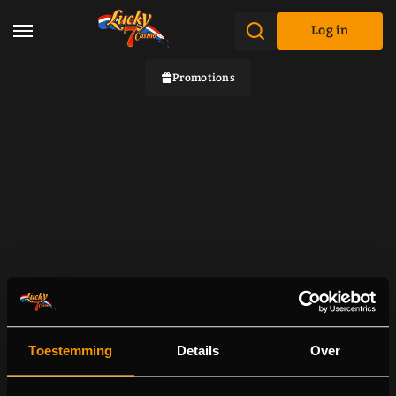
Log in
Promotions
Toestemming
Details
Over