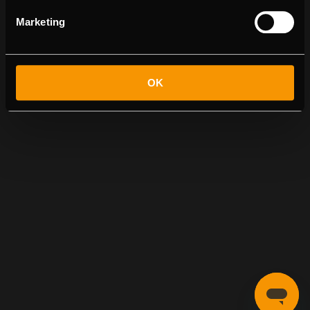
Marketing
OK