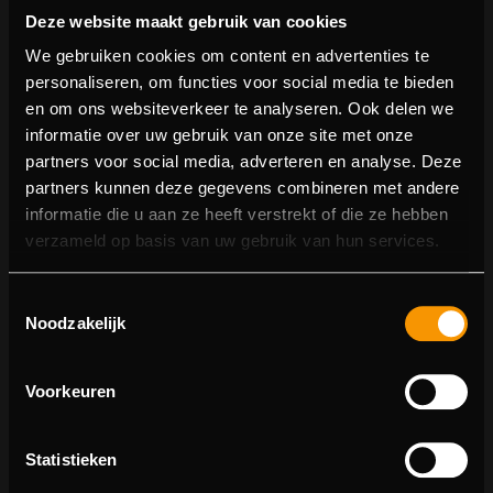
Deze website maakt gebruik van cookies
We gebruiken cookies om content en advertenties te
personaliseren, om functies voor social media te bieden
en om ons websiteverkeer te analyseren. Ook delen we
informatie over uw gebruik van onze site met onze
partners voor social media, adverteren en analyse. Deze
partners kunnen deze gegevens combineren met andere
informatie die u aan ze heeft verstrekt of die ze hebben
verzameld op basis van uw gebruik van hun services.
404 - Page Not Found
Toestemmingsselectie
Sorry! We could not find the page you were about to go
Noodzakelijk
to. You can try to find this page in the menu list, or
return to the main page.
Voorkeuren
Go to main page
Statistieken