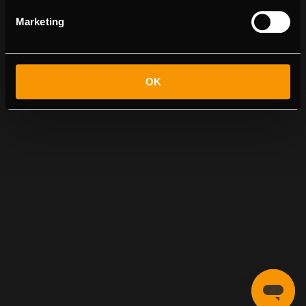
Marketing
OK