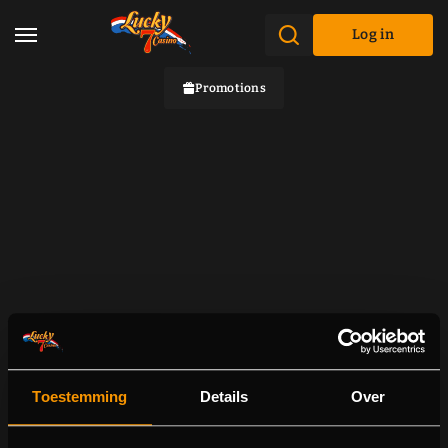
Log in
Promotions
Toestemming
Details
Over