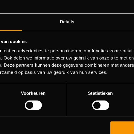
Details
 van cookies
ent en advertenties te personaliseren, om functies voor social
404 - Page Not Found
. Ook delen we informatie over uw gebruik van onze site met on
e. Deze partners kunnen deze gegevens combineren met andere i
ld not find the page you were about to go to. You can try to 
erzameld op basis van uw gebruik van hun services.
in the menu list, or return to the main page.
Voorkeuren
Statistieken
Go to main page