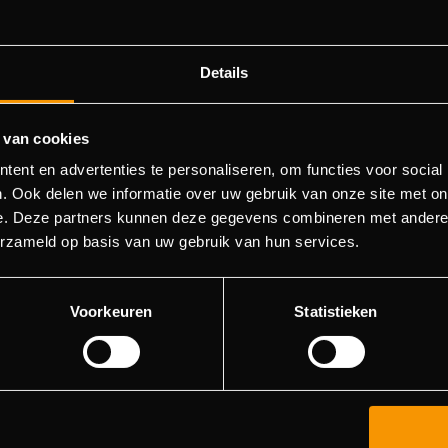
Details
 van cookies
ent en advertenties te personaliseren, om functies voor social
404 - Page Not Found
. Ook delen we informatie over uw gebruik van onze site met on
e. Deze partners kunnen deze gegevens combineren met andere i
ld not find the page you were about to go to. You can try to 
erzameld op basis van uw gebruik van hun services.
in the menu list, or return to the main page.
Voorkeuren
Statistieken
Go to main page