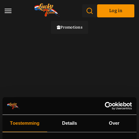
Log in
Promotions
Toestemming
Details
Over