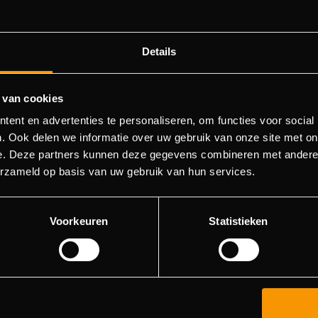
Details
 van cookies
ent en advertenties te personaliseren, om functies voor social
404 - Page Not Found
. Ook delen we informatie over uw gebruik van onze site met on
e. Deze partners kunnen deze gegevens combineren met andere i
ld not find the page you were about to go to. You can try to 
erzameld op basis van uw gebruik van hun services.
in the menu list, or return to the main page.
Voorkeuren
Statistieken
Go to main page