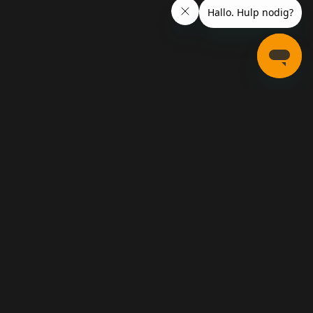
ing
FAQ
Contact us
 Groningen Nederland en geregistreerd bij de Kamer van Koophandel
 de Kansspelautoriteit onder het nummer ‘2287/01.326.328’.
ible Gambling
.