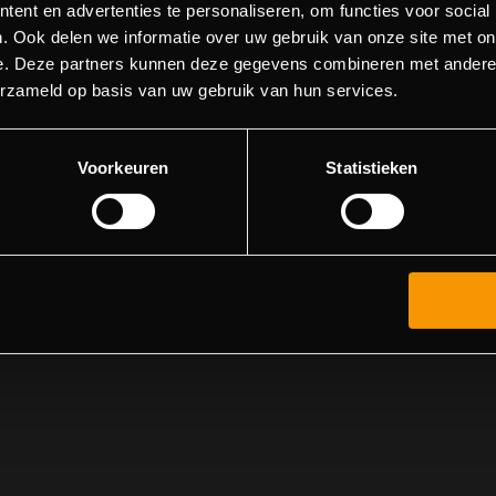
ent en advertenties te personaliseren, om functies voor social
404 - Page Not Found
. Ook delen we informatie over uw gebruik van onze site met on
e. Deze partners kunnen deze gegevens combineren met andere i
ld not find the page you were about to go to. You can try to 
erzameld op basis van uw gebruik van hun services.
in the menu list, or return to the main page.
Voorkeuren
Statistieken
Go to main page