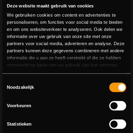
Deze website maakt gebruik van cookies
We gebruiken cookies om content en advertenties te
personaliseren, om functies voor social media te bieden
en om ons websiteverkeer te analyseren. Ook delen we
informatie over uw gebruik van onze site met onze
partners voor social media, adverteren en analyse. Deze
partners kunnen deze gegevens combineren met andere
informatie die u aan ze heeft verstrekt of die ze hebben
verzameld op basis van uw gebruik van hun services.
404 - Page Not Found
Toestemmingsselectie
Sorry! We could not find the page you were about to go
Noodzakelijk
to. You can try to find this page in the menu list, or
return to the main page.
Voorkeuren
Go to main page
Statistieken