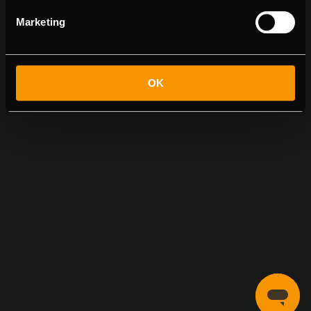
Marketing
OK