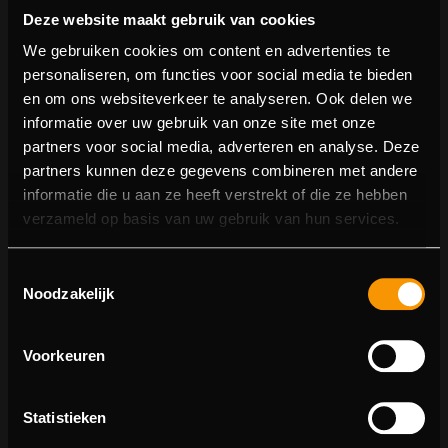
Deze website maakt gebruik van cookies
We gebruiken cookies om content en advertenties te
personaliseren, om functies voor social media te bieden
en om ons websiteverkeer te analyseren. Ook delen we
informatie over uw gebruik van onze site met onze
partners voor social media, adverteren en analyse. Deze
partners kunnen deze gegevens combineren met andere
informatie die u aan ze heeft verstrekt of die ze hebben
verzameld op basis van uw gebruik van hun services.
404 - Page Not Found
Toestemmingsselectie
Sorry! We could not find the page you were about to go
Noodzakelijk
to. You can try to find this page in the menu list, or
return to the main page.
Voorkeuren
Go to main page
Statistieken