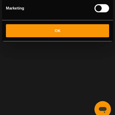
Marketing
OK