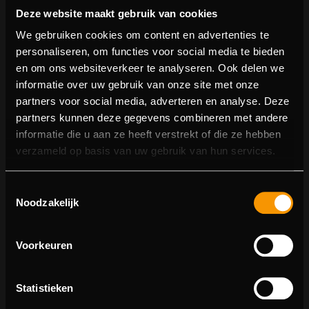
Deze website maakt gebruik van cookies
We gebruiken cookies om content en advertenties te
personaliseren, om functies voor social media te bieden
en om ons websiteverkeer te analyseren. Ook delen we
informatie over uw gebruik van onze site met onze
partners voor social media, adverteren en analyse. Deze
partners kunnen deze gegevens combineren met andere
informatie die u aan ze heeft verstrekt of die ze hebben
verzameld op basis van uw gebruik van hun services.
404 - Page Not Found
Toestemmingsselectie
Sorry! We could not find the page you were about to go
Noodzakelijk
to. You can try to find this page in the menu list, or
return to the main page.
Voorkeuren
Go to main page
Statistieken