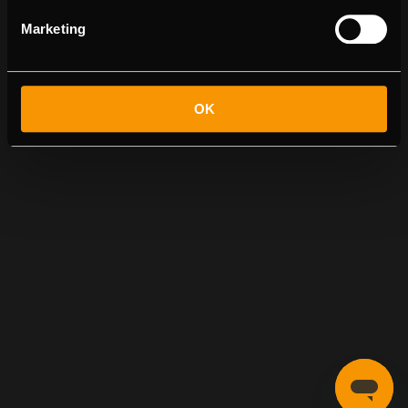
Marketing
OK