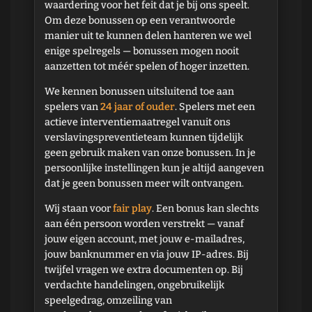
waardering voor het feit dat je bij ons speelt.
Om deze bonussen op een verantwoorde
manier uit te kunnen delen hanteren we wel
enige spelregels — bonussen mogen nooit
aanzetten tot méér spelen of hoger inzetten.
We kennen bonussen uitsluitend toe aan
spelers van
24 jaar of ouder
. Spelers met een
actieve interventiemaatregel vanuit ons
verslavingspreventieteam kunnen tijdelijk
geen gebruik maken van onze bonussen. In je
persoonlijke instellingen kun je altijd aangeven
dat je geen bonussen meer wilt ontvangen.
Wij staan voor
fair play
. Een bonus kan slechts
aan één persoon worden verstrekt — vanaf
jouw eigen account, met jouw e-mailadres,
jouw banknummer en via jouw IP-adres. Bij
twijfel vragen we extra documenten op. Bij
verdachte handelingen, ongebruikelijk
speelgedrag, omzeiling van