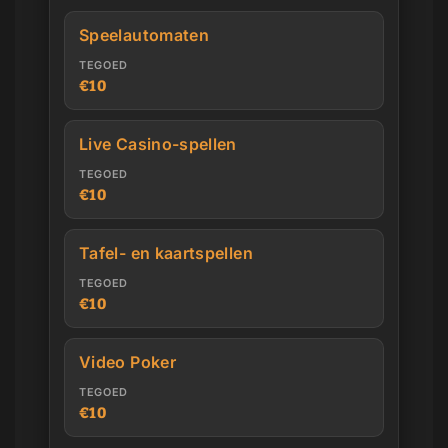
Speelautomaten
€10
Live Casino-spellen
€10
Tafel- en kaartspellen
€10
Video Poker
€10