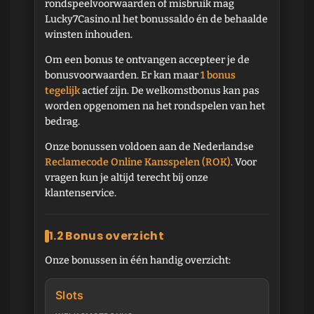
rondspeelvoorwaarden of misbruik mag
Lucky7Casino.nl het bonussaldo én de behaalde
winsten inhouden.
Om een bonus te ontvangen accepteer je de
bonusvoorwaarden. Er kan maar
1 bonus
tegelijk
actief zijn. De welkomstbonus kan pas
worden opgenomen na het rondspelen van het
bedrag.
Onze bonussen voldoen aan de Nederlandse
Reclamecode Online Kansspelen (ROK)
. Voor
vragen kun je altijd terecht bij onze
klantenservice.
1.2 Bonus overzicht
Onze bonussen in één handig overzicht:
Slots