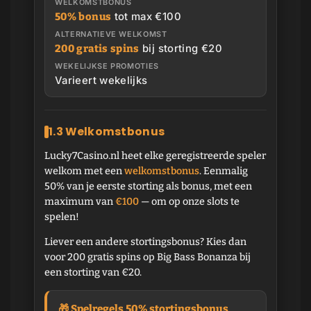
50% bonus
tot max €100
200 gratis spins
bij storting €20
Varieert wekelijks
1.3 Welkomstbonus
Lucky7Casino.nl heet elke geregistreerde speler
welkom met een
welkomstbonus
. Eenmalig
50% van je eerste storting als bonus, met een
maximum van
€100
— om op onze slots te
spelen!
Liever een andere stortingsbonus? Kies dan
voor 200 gratis spins op Big Bass Bonanza bij
een storting van €20.
🎁 Spelregels 50% stortingsbonus