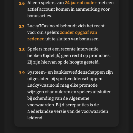
Alleen spelers van
24 jaar of ouder
met een
3.6
actief account komen in aanmerking voor
bonusacties.
Lucky7Casino.nl behoudt zich het recht
3.7
voor om spelers
zonder opgaaf van
redenen
uit te sluiten van bonussen.
Spelers met een recente interventie
3.8
hebben (tijdelijk) geen recht op promoties.
Zij zijn hiervan op de hoogte gesteld.
Systeem- en bankierweddenschappen zijn
3.9
uitgesloten bij sportweddenschappen.
Lucky7Casino.nl mag elke promotie
wijzigen of annuleren en spelers uitsluiten
bij schending van de Algemene
voorwaarden. Bij discrepanties is de
Nederlandse versie van de voorwaarden
leidend.