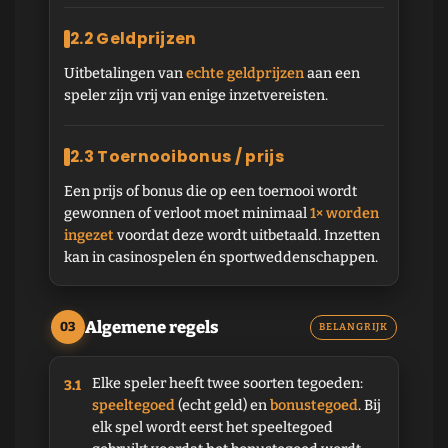
2.2 Geldprijzen
Uitbetalingen van
echte geldprijzen
aan een
speler zijn vrij van enige inzetvereisten.
2.3 Toernooibonus / prijs
Een prijs of bonus die op een toernooi wordt
gewonnen of verloot moet minimaal
1× worden
ingezet
voordat deze wordt uitbetaald. Inzetten
kan in casinospelen én sportweddenschappen.
Algemene regels
03
BELANGRIJK
Elke speler heeft twee soorten tegoeden:
3.1
speeltegoed
(echt geld) en
bonustegoed
. Bij
elk spel wordt eerst het speeltegoed