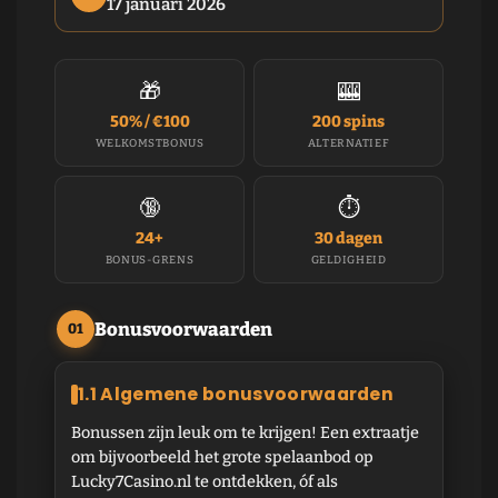
17 januari 2026
🎁
🎰
50% / €100
200 spins
WELKOMSTBONUS
ALTERNATIEF
🔞
⏱️
24+
30 dagen
BONUS-GRENS
GELDIGHEID
Bonusvoorwaarden
01
1.1 Algemene bonusvoorwaarden
Bonussen zijn leuk om te krijgen! Een extraatje
om bijvoorbeeld het grote spelaanbod op
Lucky7Casino.nl te ontdekken, óf als