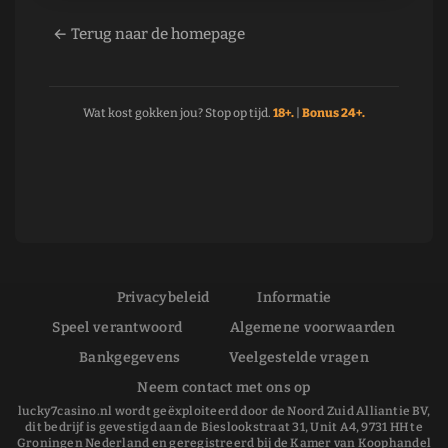
← Terug naar de homepage
Wat kost gokken jou? Stop op tijd.
18+.
|
Bonus 24+.
Privacybeleid
Informatie
Speel verantwoord
Algemene voorwaarden
Bankgegevens
Veelgestelde vragen
Neem contact met ons op
lucky7casino.nl wordt geëxploiteerd door de Noord Zuid Alliantie BV,
dit bedrijf is gevestigd aan de Bieslookstraat 31, Unit A4, 9731 HH te
Groningen Nederland en geregistreerd bij de Kamer van Koophandel