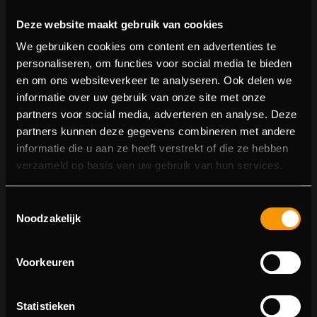
Deze website maakt gebruik van cookies
We gebruiken cookies om content en advertenties te
personaliseren, om functies voor social media te bieden
en om ons websiteverkeer te analyseren. Ook delen we
informatie over uw gebruik van onze site met onze
partners voor social media, adverteren en analyse. Deze
partners kunnen deze gegevens combineren met andere
informatie die u aan ze heeft verstrekt of die ze hebben
404 pagina niet gevonden
verzameld op basis van uw gebruik van hun services.
Sorry! We konden de pagina waar je naartoe wilde niet
Toestemmingsselectie
vinden.
Noodzakelijk
U kunt proberen deze pagina in de menulijst te vinden,
of terugkeren naar de hoofdpagina.
Voorkeuren
Statistieken
Ga naar de hoofdpagina