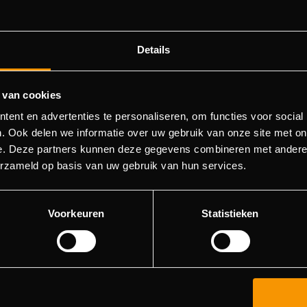
Details
 van cookies
404 pagina niet gevonden
ent en advertenties te personaliseren, om functies voor social
. Ook delen we informatie over uw gebruik van onze site met on
e. Deze partners kunnen deze gegevens combineren met andere i
orry! We konden de pagina waar je naartoe wilde niet vinde
erzameld op basis van uw gebruik van hun services.
roberen deze pagina in de menulijst te vinden, of terugkere
hoofdpagina.
Voorkeuren
Statistieken
Ga naar de hoofdpagina