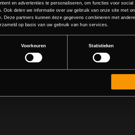
404 pagina niet gevonden
ent en advertenties te personaliseren, om functies voor social
. Ook delen we informatie over uw gebruik van onze site met on
e. Deze partners kunnen deze gegevens combineren met andere i
orry! We konden de pagina waar je naartoe wilde niet vinde
erzameld op basis van uw gebruik van hun services.
roberen deze pagina in de menulijst te vinden, of terugkere
hoofdpagina.
Voorkeuren
Statistieken
Ga naar de hoofdpagina