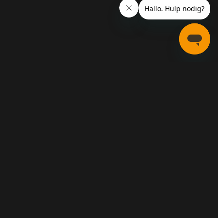
Veelgestelde vragen
Neem contact met ons op
 Groningen Nederland en geregistreerd bij de Kamer van Koophandel
 de Kansspelautoriteit onder het nummer ‘2287/01.326.328’.
elen
.