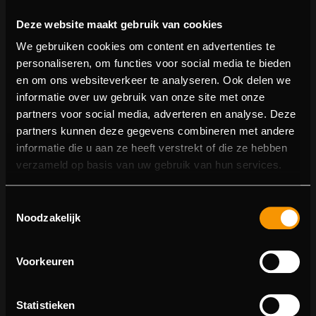
Deze website maakt gebruik van cookies
We gebruiken cookies om content en advertenties te
personaliseren, om functies voor social media te bieden
en om ons websiteverkeer te analyseren. Ook delen we
informatie over uw gebruik van onze site met onze
partners voor social media, adverteren en analyse. Deze
partners kunnen deze gegevens combineren met andere
informatie die u aan ze heeft verstrekt of die ze hebben
404 pagina niet gevonden
verzameld op basis van uw gebruik van hun services.
Sorry! We konden de pagina waar je naartoe wilde niet
Toestemmingsselectie
vinden.
Noodzakelijk
U kunt proberen deze pagina in de menulijst te vinden,
of terugkeren naar de hoofdpagina.
Voorkeuren
Statistieken
Ga naar de hoofdpagina