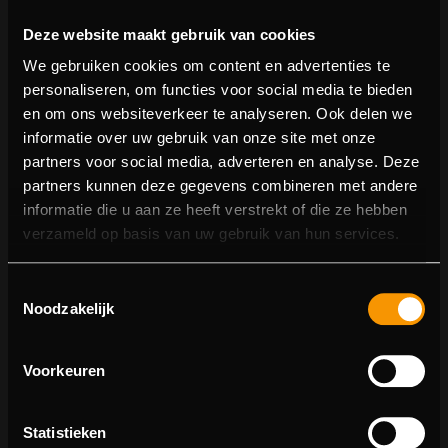
Deze website maakt gebruik van cookies
We gebruiken cookies om content en advertenties te
personaliseren, om functies voor social media te bieden
en om ons websiteverkeer te analyseren. Ook delen we
informatie over uw gebruik van onze site met onze
partners voor social media, adverteren en analyse. Deze
partners kunnen deze gegevens combineren met andere
informatie die u aan ze heeft verstrekt of die ze hebben
404 pagina niet gevonden
verzameld op basis van uw gebruik van hun services.
Sorry! We konden de pagina waar je naartoe wilde niet
Toestemmingsselectie
vinden.
Noodzakelijk
U kunt proberen deze pagina in de menulijst te vinden,
of terugkeren naar de hoofdpagina.
Voorkeuren
Statistieken
Ga naar de hoofdpagina