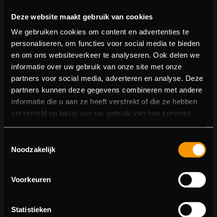
Deze website maakt gebruik van cookies
We gebruiken cookies om content en advertenties te
personaliseren, om functies voor social media te bieden
en om ons websiteverkeer te analyseren. Ook delen we
informatie over uw gebruik van onze site met onze
partners voor social media, adverteren en analyse. Deze
partners kunnen deze gegevens combineren met andere
informatie die u aan ze heeft verstrekt of die ze hebben
404 pagina niet gevonden
verzameld op basis van uw gebruik van hun services.
Sorry! We konden de pagina waar je naartoe wilde niet
Toestemmingsselectie
vinden.
Noodzakelijk
U kunt proberen deze pagina in de menulijst te vinden,
of terugkeren naar de hoofdpagina.
Voorkeuren
Statistieken
Ga naar de hoofdpagina