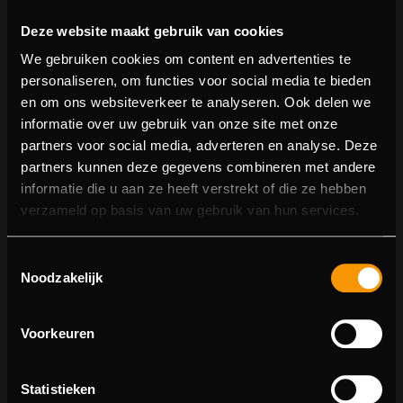
Deze website maakt gebruik van cookies
We gebruiken cookies om content en advertenties te
personaliseren, om functies voor social media te bieden
en om ons websiteverkeer te analyseren. Ook delen we
informatie over uw gebruik van onze site met onze
partners voor social media, adverteren en analyse. Deze
partners kunnen deze gegevens combineren met andere
informatie die u aan ze heeft verstrekt of die ze hebben
404 pagina niet gevonden
verzameld op basis van uw gebruik van hun services.
Sorry! We konden de pagina waar je naartoe wilde niet
Toestemmingsselectie
vinden.
Noodzakelijk
U kunt proberen deze pagina in de menulijst te vinden,
of terugkeren naar de hoofdpagina.
Voorkeuren
Statistieken
Ga naar de hoofdpagina