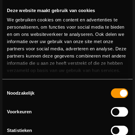
Deze website maakt gebruik van cookies
We gebruiken cookies om content en advertenties te
personaliseren, om functies voor social media te bieden
en om ons websiteverkeer te analyseren. Ook delen we
informatie over uw gebruik van onze site met onze
partners voor social media, adverteren en analyse. Deze
partners kunnen deze gegevens combineren met andere
informatie die u aan ze heeft verstrekt of die ze hebben
404 pagina niet gevonden
verzameld op basis van uw gebruik van hun services.
Sorry! We konden de pagina waar je naartoe wilde niet
Toestemmingsselectie
vinden.
Noodzakelijk
U kunt proberen deze pagina in de menulijst te vinden,
of terugkeren naar de hoofdpagina.
Voorkeuren
Statistieken
Ga naar de hoofdpagina