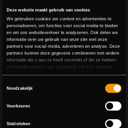
Deze website maakt gebruik van cookies
We gebruiken cookies om content en advertenties te
personaliseren, om functies voor social media te bieden
en om ons websiteverkeer te analyseren. Ook delen we
informatie over uw gebruik van onze site met onze
partners voor social media, adverteren en analyse. Deze
partners kunnen deze gegevens combineren met andere
informatie die u aan ze heeft verstrekt of die ze hebben
404 pagina niet gevonden
verzameld op basis van uw gebruik van hun services.
Sorry! We konden de pagina waar je naartoe wilde niet
Toestemmingsselectie
vinden.
Noodzakelijk
U kunt proberen deze pagina in de menulijst te vinden,
of terugkeren naar de hoofdpagina.
Voorkeuren
Statistieken
Ga naar de hoofdpagina