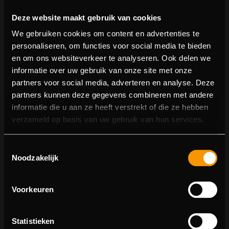
Deze website maakt gebruik van cookies
We gebruiken cookies om content en advertenties te
personaliseren, om functies voor social media te bieden
en om ons websiteverkeer te analyseren. Ook delen we
informatie over uw gebruik van onze site met onze
partners voor social media, adverteren en analyse. Deze
partners kunnen deze gegevens combineren met andere
informatie die u aan ze heeft verstrekt of die ze hebben
404 pagina niet gevonden
verzameld op basis van uw gebruik van hun services.
Sorry! We konden de pagina waar je naartoe wilde niet
Toestemmingsselectie
vinden.
Noodzakelijk
U kunt proberen deze pagina in de menulijst te vinden,
of terugkeren naar de hoofdpagina.
Voorkeuren
Statistieken
Ga naar de hoofdpagina