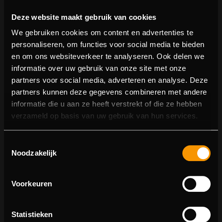
Deze website maakt gebruik van cookies
We gebruiken cookies om content en advertenties te
personaliseren, om functies voor social media te bieden
en om ons websiteverkeer te analyseren. Ook delen we
informatie over uw gebruik van onze site met onze
partners voor social media, adverteren en analyse. Deze
partners kunnen deze gegevens combineren met andere
informatie die u aan ze heeft verstrekt of die ze hebben
404 pagina niet gevonden
verzameld op basis van uw gebruik van hun services.
Sorry! We konden de pagina waar je naartoe wilde niet
Toestemmingsselectie
vinden.
Noodzakelijk
U kunt proberen deze pagina in de menulijst te vinden,
of terugkeren naar de hoofdpagina.
Voorkeuren
Statistieken
Ga naar de hoofdpagina