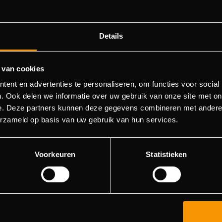
Details
 van cookies
404 pagina niet gevonden
ent en advertenties te personaliseren, om functies voor social
. Ook delen we informatie over uw gebruik van onze site met on
e. Deze partners kunnen deze gegevens combineren met andere i
orry! We konden de pagina waar je naartoe wilde niet vinde
erzameld op basis van uw gebruik van hun services.
roberen deze pagina in de menulijst te vinden, of terugkere
hoofdpagina.
Voorkeuren
Statistieken
Ga naar de hoofdpagina