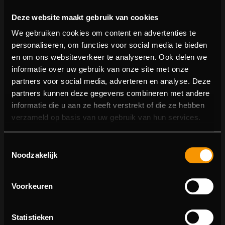
Deze website maakt gebruik van cookies
We gebruiken cookies om content en advertenties te
personaliseren, om functies voor social media te bieden
en om ons websiteverkeer te analyseren. Ook delen we
informatie over uw gebruik van onze site met onze
partners voor social media, adverteren en analyse. Deze
partners kunnen deze gegevens combineren met andere
informatie die u aan ze heeft verstrekt of die ze hebben
404 pagina niet gevonden
verzameld op basis van uw gebruik van hun services.
Sorry! We konden de pagina waar je naartoe wilde niet
Toestemmingsselectie
vinden.
Noodzakelijk
U kunt proberen deze pagina in de menulijst te vinden,
of terugkeren naar de hoofdpagina.
Voorkeuren
Statistieken
Ga naar de hoofdpagina