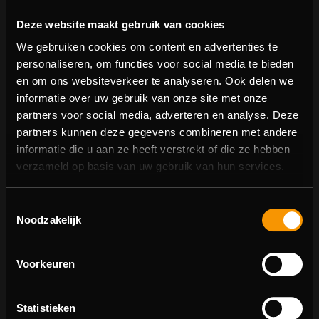
Deze website maakt gebruik van cookies
We gebruiken cookies om content en advertenties te
personaliseren, om functies voor social media te bieden
en om ons websiteverkeer te analyseren. Ook delen we
informatie over uw gebruik van onze site met onze
partners voor social media, adverteren en analyse. Deze
partners kunnen deze gegevens combineren met andere
informatie die u aan ze heeft verstrekt of die ze hebben
404 pagina niet gevonden
verzameld op basis van uw gebruik van hun services.
Sorry! We konden de pagina waar je naartoe wilde niet
Toestemmingsselectie
vinden.
Noodzakelijk
U kunt proberen deze pagina in de menulijst te vinden,
of terugkeren naar de hoofdpagina.
Voorkeuren
Statistieken
Ga naar de hoofdpagina