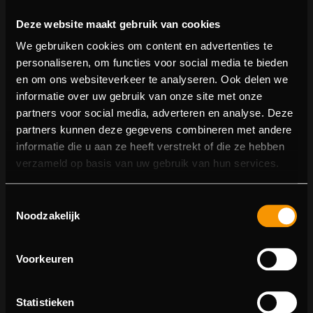
Deze website maakt gebruik van cookies
We gebruiken cookies om content en advertenties te
personaliseren, om functies voor social media te bieden
en om ons websiteverkeer te analyseren. Ook delen we
informatie over uw gebruik van onze site met onze
partners voor social media, adverteren en analyse. Deze
partners kunnen deze gegevens combineren met andere
informatie die u aan ze heeft verstrekt of die ze hebben
404 pagina niet gevonden
verzameld op basis van uw gebruik van hun services.
Sorry! We konden de pagina waar je naartoe wilde niet
Toestemmingsselectie
vinden.
Noodzakelijk
U kunt proberen deze pagina in de menulijst te vinden,
of terugkeren naar de hoofdpagina.
Voorkeuren
Statistieken
Ga naar de hoofdpagina