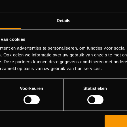
Details
 van cookies
404 pagina niet gevonden
ent en advertenties te personaliseren, om functies voor social
. Ook delen we informatie over uw gebruik van onze site met on
e. Deze partners kunnen deze gegevens combineren met andere i
orry! We konden de pagina waar je naartoe wilde niet vinde
erzameld op basis van uw gebruik van hun services.
roberen deze pagina in de menulijst te vinden, of terugkere
hoofdpagina.
Voorkeuren
Statistieken
Ga naar de hoofdpagina