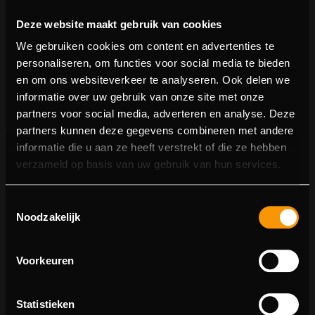
Deze website maakt gebruik van cookies
We gebruiken cookies om content en advertenties te
personaliseren, om functies voor social media te bieden
en om ons websiteverkeer te analyseren. Ook delen we
informatie over uw gebruik van onze site met onze
partners voor social media, adverteren en analyse. Deze
partners kunnen deze gegevens combineren met andere
informatie die u aan ze heeft verstrekt of die ze hebben
404 pagina niet gevonden
verzameld op basis van uw gebruik van hun services.
Sorry! We konden de pagina waar je naartoe wilde niet
Toestemmingsselectie
vinden.
Noodzakelijk
U kunt proberen deze pagina in de menulijst te vinden,
of terugkeren naar de hoofdpagina.
Voorkeuren
Statistieken
Ga naar de hoofdpagina