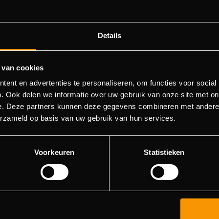
Details
 van cookies
404 pagina niet gevonden
ent en advertenties te personaliseren, om functies voor social
. Ook delen we informatie over uw gebruik van onze site met on
e. Deze partners kunnen deze gegevens combineren met andere i
orry! We konden de pagina waar je naartoe wilde niet vinde
erzameld op basis van uw gebruik van hun services.
roberen deze pagina in de menulijst te vinden, of terugkere
hoofdpagina.
Voorkeuren
Statistieken
Ga naar de hoofdpagina