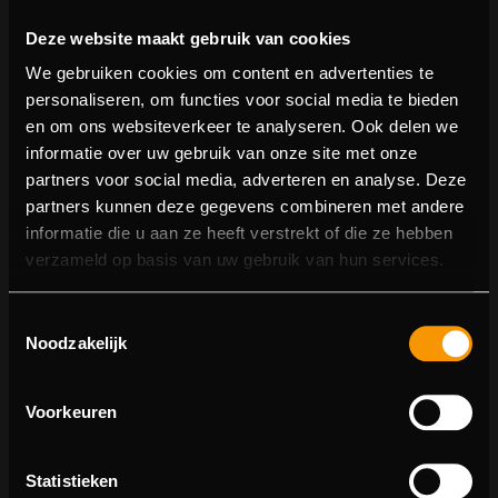
Deze website maakt gebruik van cookies
We gebruiken cookies om content en advertenties te
personaliseren, om functies voor social media te bieden
en om ons websiteverkeer te analyseren. Ook delen we
informatie over uw gebruik van onze site met onze
partners voor social media, adverteren en analyse. Deze
partners kunnen deze gegevens combineren met andere
informatie die u aan ze heeft verstrekt of die ze hebben
404 pagina niet gevonden
verzameld op basis van uw gebruik van hun services.
Sorry! We konden de pagina waar je naartoe wilde niet
Toestemmingsselectie
vinden.
Noodzakelijk
U kunt proberen deze pagina in de menulijst te vinden,
of terugkeren naar de hoofdpagina.
Voorkeuren
Statistieken
Ga naar de hoofdpagina