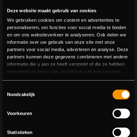
Deze website maakt gebruik van cookies
We gebruiken cookies om content en advertenties te
personaliseren, om functies voor social media te bieden
en om ons websiteverkeer te analyseren. Ook delen we
informatie over uw gebruik van onze site met onze
partners voor social media, adverteren en analyse. Deze
partners kunnen deze gegevens combineren met andere
informatie die u aan ze heeft verstrekt of die ze hebben
404 pagina niet gevonden
verzameld op basis van uw gebruik van hun services.
Sorry! We konden de pagina waar je naartoe wilde niet
Toestemmingsselectie
vinden.
Noodzakelijk
U kunt proberen deze pagina in de menulijst te vinden,
of terugkeren naar de hoofdpagina.
Voorkeuren
Statistieken
Ga naar de hoofdpagina