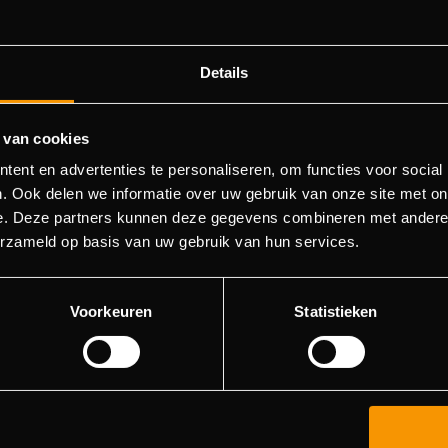
Details
 van cookies
404 pagina niet gevonden
ent en advertenties te personaliseren, om functies voor social
. Ook delen we informatie over uw gebruik van onze site met on
e. Deze partners kunnen deze gegevens combineren met andere i
orry! We konden de pagina waar je naartoe wilde niet vinde
erzameld op basis van uw gebruik van hun services.
roberen deze pagina in de menulijst te vinden, of terugkere
hoofdpagina.
Voorkeuren
Statistieken
Ga naar de hoofdpagina