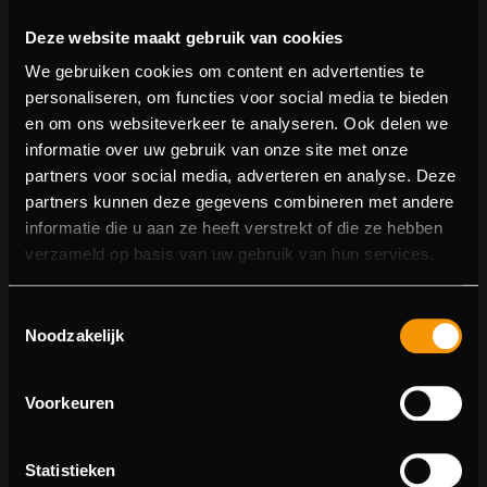
Deze website maakt gebruik van cookies
We gebruiken cookies om content en advertenties te
personaliseren, om functies voor social media te bieden
en om ons websiteverkeer te analyseren. Ook delen we
informatie over uw gebruik van onze site met onze
partners voor social media, adverteren en analyse. Deze
partners kunnen deze gegevens combineren met andere
informatie die u aan ze heeft verstrekt of die ze hebben
404 pagina niet gevonden
verzameld op basis van uw gebruik van hun services.
Sorry! We konden de pagina waar je naartoe wilde niet
Toestemmingsselectie
vinden.
Noodzakelijk
U kunt proberen deze pagina in de menulijst te vinden,
of terugkeren naar de hoofdpagina.
Voorkeuren
Statistieken
Ga naar de hoofdpagina