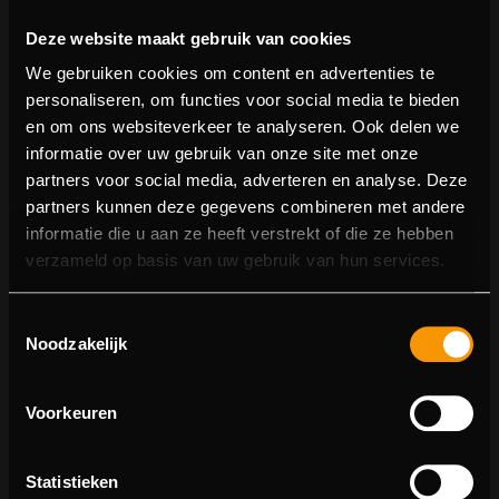
Deze website maakt gebruik van cookies
We gebruiken cookies om content en advertenties te
personaliseren, om functies voor social media te bieden
en om ons websiteverkeer te analyseren. Ook delen we
informatie over uw gebruik van onze site met onze
partners voor social media, adverteren en analyse. Deze
partners kunnen deze gegevens combineren met andere
informatie die u aan ze heeft verstrekt of die ze hebben
404 pagina niet gevonden
verzameld op basis van uw gebruik van hun services.
Sorry! We konden de pagina waar je naartoe wilde niet
Toestemmingsselectie
vinden.
Noodzakelijk
U kunt proberen deze pagina in de menulijst te vinden,
of terugkeren naar de hoofdpagina.
Voorkeuren
Statistieken
Ga naar de hoofdpagina