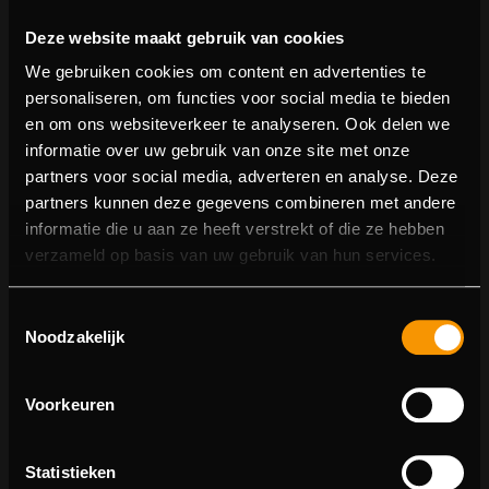
Deze website maakt gebruik van cookies
We gebruiken cookies om content en advertenties te
personaliseren, om functies voor social media te bieden
en om ons websiteverkeer te analyseren. Ook delen we
informatie over uw gebruik van onze site met onze
partners voor social media, adverteren en analyse. Deze
partners kunnen deze gegevens combineren met andere
informatie die u aan ze heeft verstrekt of die ze hebben
404 pagina niet gevonden
verzameld op basis van uw gebruik van hun services.
Sorry! We konden de pagina waar je naartoe wilde niet
Toestemmingsselectie
vinden.
Noodzakelijk
U kunt proberen deze pagina in de menulijst te vinden,
of terugkeren naar de hoofdpagina.
Voorkeuren
Statistieken
Ga naar de hoofdpagina