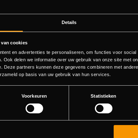
Details
 van cookies
404 pagina niet gevonden
ent en advertenties te personaliseren, om functies voor social
. Ook delen we informatie over uw gebruik van onze site met on
e. Deze partners kunnen deze gegevens combineren met andere i
orry! We konden de pagina waar je naartoe wilde niet vinde
erzameld op basis van uw gebruik van hun services.
roberen deze pagina in de menulijst te vinden, of terugkere
hoofdpagina.
Voorkeuren
Statistieken
Ga naar de hoofdpagina