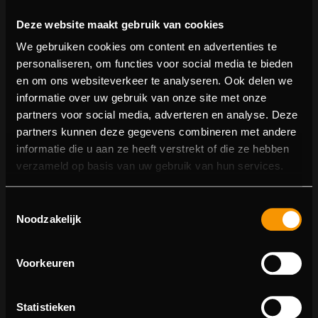
Deze website maakt gebruik van cookies
We gebruiken cookies om content en advertenties te
personaliseren, om functies voor social media te bieden
en om ons websiteverkeer te analyseren. Ook delen we
informatie over uw gebruik van onze site met onze
partners voor social media, adverteren en analyse. Deze
partners kunnen deze gegevens combineren met andere
informatie die u aan ze heeft verstrekt of die ze hebben
404 pagina niet gevonden
verzameld op basis van uw gebruik van hun services.
Sorry! We konden de pagina waar je naartoe wilde niet
Toestemmingsselectie
vinden.
Noodzakelijk
U kunt proberen deze pagina in de menulijst te vinden,
of terugkeren naar de hoofdpagina.
Voorkeuren
Statistieken
Ga naar de hoofdpagina