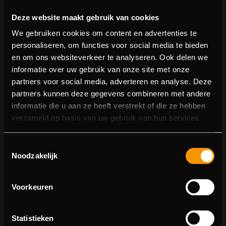
Deze website maakt gebruik van cookies
We gebruiken cookies om content en advertenties te
personaliseren, om functies voor social media te bieden
en om ons websiteverkeer te analyseren. Ook delen we
informatie over uw gebruik van onze site met onze
partners voor social media, adverteren en analyse. Deze
partners kunnen deze gegevens combineren met andere
informatie die u aan ze heeft verstrekt of die ze hebben
404 pagina niet gevonden
verzameld op basis van uw gebruik van hun services.
Sorry! We konden de pagina waar je naartoe wilde niet
Toestemmingsselectie
vinden.
Noodzakelijk
U kunt proberen deze pagina in de menulijst te vinden,
of terugkeren naar de hoofdpagina.
Voorkeuren
Statistieken
Ga naar de hoofdpagina