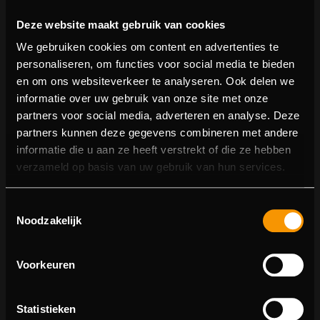
Deze website maakt gebruik van cookies
We gebruiken cookies om content en advertenties te
personaliseren, om functies voor social media te bieden
en om ons websiteverkeer te analyseren. Ook delen we
informatie over uw gebruik van onze site met onze
partners voor social media, adverteren en analyse. Deze
partners kunnen deze gegevens combineren met andere
informatie die u aan ze heeft verstrekt of die ze hebben
404 pagina niet gevonden
verzameld op basis van uw gebruik van hun services.
Sorry! We konden de pagina waar je naartoe wilde niet
Toestemmingsselectie
vinden.
Noodzakelijk
U kunt proberen deze pagina in de menulijst te vinden,
of terugkeren naar de hoofdpagina.
Voorkeuren
Statistieken
Ga naar de hoofdpagina