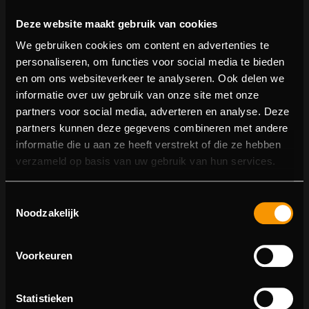
Deze website maakt gebruik van cookies
We gebruiken cookies om content en advertenties te
personaliseren, om functies voor social media te bieden
en om ons websiteverkeer te analyseren. Ook delen we
informatie over uw gebruik van onze site met onze
partners voor social media, adverteren en analyse. Deze
partners kunnen deze gegevens combineren met andere
informatie die u aan ze heeft verstrekt of die ze hebben
404 pagina niet gevonden
verzameld op basis van uw gebruik van hun services.
Sorry! We konden de pagina waar je naartoe wilde niet
Toestemmingsselectie
vinden.
Noodzakelijk
U kunt proberen deze pagina in de menulijst te vinden,
of terugkeren naar de hoofdpagina.
Voorkeuren
Statistieken
Ga naar de hoofdpagina