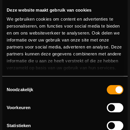
Deze website maakt gebruik van cookies
We gebruiken cookies om content en advertenties te
personaliseren, om functies voor social media te bieden
en om ons websiteverkeer te analyseren. Ook delen we
informatie over uw gebruik van onze site met onze
partners voor social media, adverteren en analyse. Deze
partners kunnen deze gegevens combineren met andere
informatie die u aan ze heeft verstrekt of die ze hebben
404 pagina niet gevonden
verzameld op basis van uw gebruik van hun services.
Sorry! We konden de pagina waar je naartoe wilde niet
Toestemmingsselectie
vinden.
Noodzakelijk
U kunt proberen deze pagina in de menulijst te vinden,
of terugkeren naar de hoofdpagina.
Voorkeuren
Statistieken
Ga naar de hoofdpagina